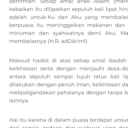
berfirman: Setiap amal anak Adam (manus
kebaikan itu dilipatkan sepuluh kali lipat hin
adalah untuk-Ku dan Aku yang membalasn
berpuasa itu meninggalkan makanan dan 
minuman dan syahwatnya demi Aku. Ma
membalasnya (H.R. adDārimī).
Maksud hadist di atas setiap amal ibada
keikhlasan serta dengan menjauhi dosa-do
antara sepuluh sampai tujuh ratus kali li
dilakukan dengan penuh iman, keikhlasan da
melipatgandakan pahalanya dengan tanpa ba
lainnya.
Hal itu karena di dalam puasa terdapat unsur