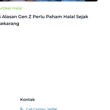
rtikel Halal
6 Alasan Gen Z Perlu Paham Halal Sejak
Sekarang
Kontak
k
Call Center:
14056