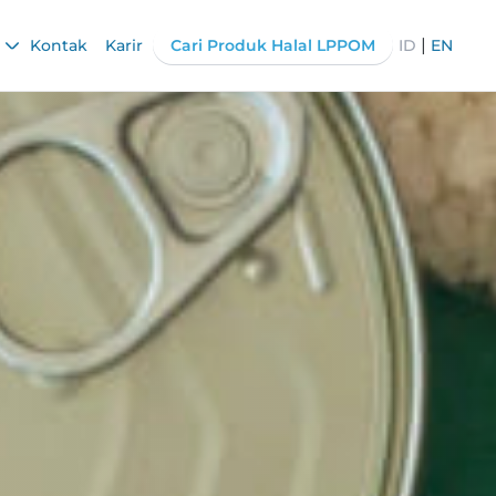
|
Kontak
Karir
Cari Produk Halal LPPOM
ID
EN