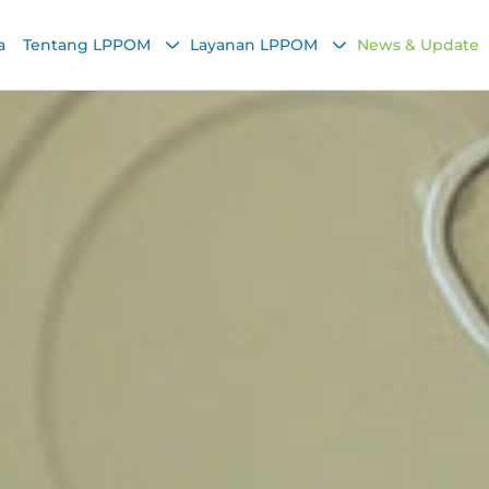
a
Tentang LPPOM
Layanan LPPOM
News & Update