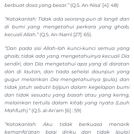
berbuat dosa yang besar.”
(Q.S. An-Nisa’ [4]: 48)
“Katakanlah: Tidak ada seorang pun di langit dan
di bumi yang mengetahui perkara yang ghaib,
kecuali Allah.”
(Q.S. An-Naml [27]: 65).
“Dan pada sisi Allah-lah kunci-kunci semua yang
ghaib; tidak ada yang mengetahuinya kecuali Dia
sendiri, dan Dia mengetahui apa yang di daratan
dan di lautan, dan tiada sehelai daunpun yang
gugur melainkan Dia mengetahuinya (pula), dan
tidak jatuh sebutir bijipun dalam kegelapan bumi
dan tidak sesuatu yang basah atau yang kering,
melainkan tertulis dalam kitab yang nyata (Lauh
Mahfuzh).”
(Q.S. al-An’am [6] : 59)
“Katakanlah: Aku tidak berkuasa menarik
kemanfa’atan bagi diriku dan tidak (pula)