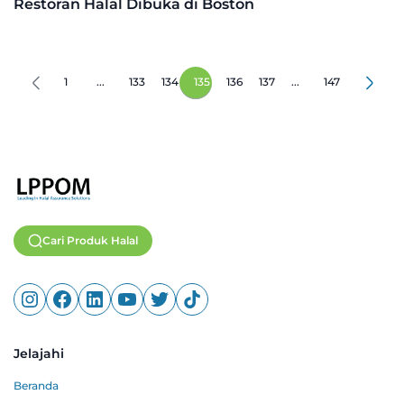
Restoran Halal Dibuka di Boston
1
...
133
134
135
136
137
...
147
Cari Produk Halal
Jelajahi
Beranda