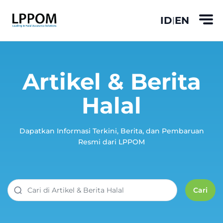
ID
EN
|
Artikel & Berita
Halal
Dapatkan Informasi Terkini, Berita, dan Pembaruan
Resmi dari LPPOM
Cari