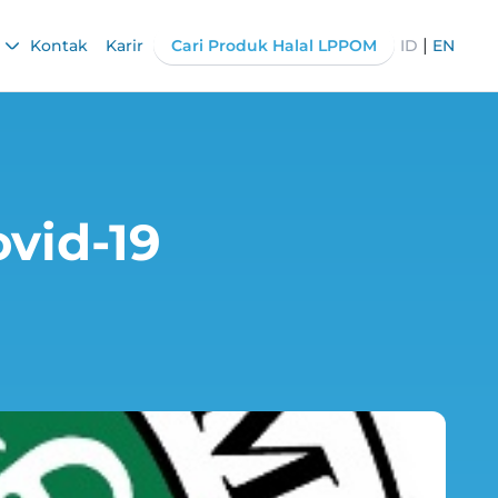
|
Kontak
Karir
Cari Produk Halal LPPOM
ID
EN
ovid-19