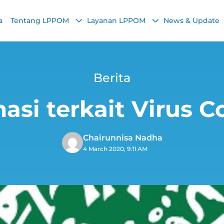
a
Tentang LPPOM
Layanan LPPOM
News & Update
Berita
asi terkait Virus C
Chairunnisa Nadha
4 March 2020, 9:11 AM