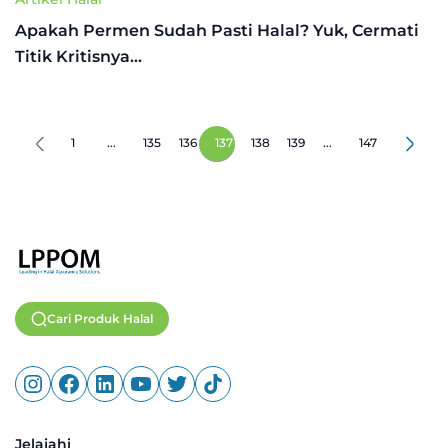
Apakah Permen Sudah Pasti Halal? Yuk, Cermati
Titik Kritisnya…
1
...
135
136
137
138
139
...
147
Cari Produk Halal
Jelajahi