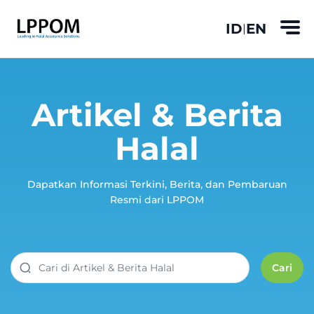
ID
EN
|
Artikel & Berita
Halal
Dapatkan Informasi Terkini, Berita, dan Pembaruan
Resmi dari LPPOM
Cari