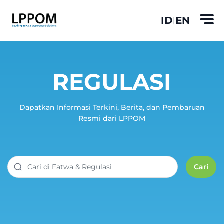
ID
EN
|
REGULASI
Dapatkan Informasi Terkini, Berita, dan Pembaruan
Resmi dari LPPOM
Cari