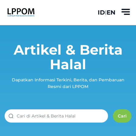
ID
EN
|
Artikel & Berita
Halal
Dapatkan Informasi Terkini, Berita, dan Pembaruan
Resmi dari LPPOM
Cari