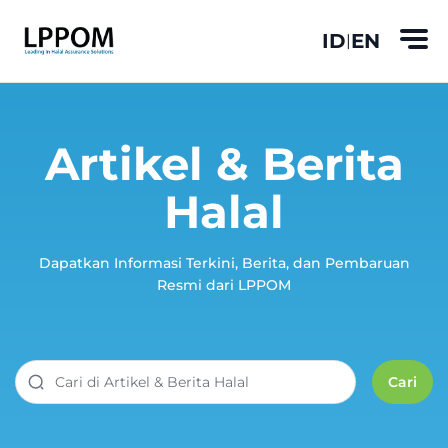
ID
EN
|
Artikel & Berita
Halal
Dapatkan Informasi Terkini, Berita, dan Pembaruan
Resmi dari LPPOM
Cari