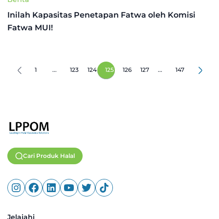
Inilah Kapasitas Penetapan Fatwa oleh Komisi
Fatwa MUI!
1
...
123
124
125
126
127
...
147
Cari Produk Halal
Jelajahi