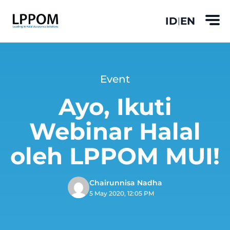
ID
EN
|
Event
Ayo, Ikuti
Webinar Halal
oleh LPPOM MUI!
Chairunnisa Nadha
5 May 2020, 12:05 PM