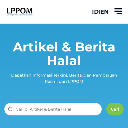
ID
EN
|
Artikel & Berita
Halal
Dapatkan Informasi Terkini, Berita, dan Pembaruan
Resmi dari LPPOM
Cari