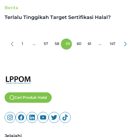
Berita
Terlalu Tinggikah Target Sertifikasi Halal?
1
...
57
58
59
60
61
...
147
Cari Produk Halal
Jelajahi