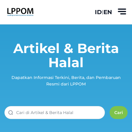
ID
EN
|
Artikel & Berita
Halal
Dapatkan Informasi Terkini, Berita, dan Pembaruan
Resmi dari LPPOM
Cari