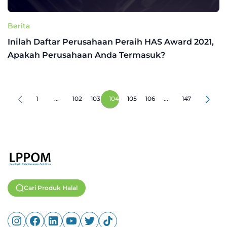
Berita
Inilah Daftar Perusahaan Peraih HAS Award 2021,
Apakah Perusahaan Anda Termasuk?
1
...
102
103
104
105
106
...
147
Cari Produk Halal