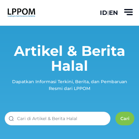
ID
EN
|
Artikel & Berita
Halal
Dapatkan Informasi Terkini, Berita, dan Pembaruan
Resmi dari LPPOM
Cari