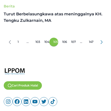
Berita
Turut Berbelasungkawa atas meninggalnya KH.
Tengku Zulkarnain, MA
1
...
103
104
105
106
107
...
147
Cari Produk Halal