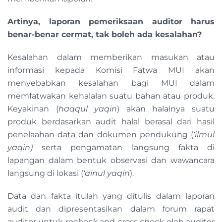
Artinya, laporan pemeriksaan auditor harus
benar-benar cermat, tak boleh ada kesalahan?
Kesalahan dalam memberikan masukan atau
informasi kepada Komisi Fatwa MUI akan
menyebabkan kesalahan bagi MUI dalam
memfatwakan kehalalan suatu bahan atau produk.
Keyakinan (
haqqul yaqin
) akan halalnya suatu
produk berdasarkan audit halal berasal dari hasil
penelaahan data dan dokumen pendukung (
‘ilmul
yaqin)
serta pengamatan langsung fakta di
lapangan dalam bentuk observasi dan wawancara
langsung di lokasi (
‘ainul yaqin
).
Data dan fakta itulah yang ditulis dalam laporan
audit dan dipresentasikan dalam forum rapat
auditor untuk
recheck
and
cross check
oleh auditor