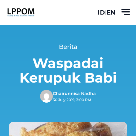
ID
EN
|
Berita
Waspadai
Kerupuk Babi
Chairunnisa Nadha
30 July 2019, 3:00 PM