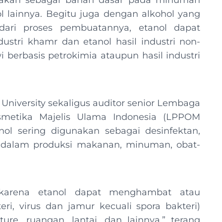
nakan sebagai bahan dasar pada minuman
l lainnya. Begitu juga dengan alkohol yang
dari proses pembuatannya, etanol dapat
ustri khamr dan etanol hasil industri non-
 berbasis petrokimia ataupun hasil industri
 University sekaligus auditor senior Lembaga
smetika Majelis Ulama Indonesia (LPPOM
ol sering digunakan sebagai desinfektan,
alam produksi makanan, minuman, obat-
, karena etanol dapat menghambat atau
, virus dan jamur kecuali spora bakteri)
re, ruangan, lantai, dan lainnya,” terang