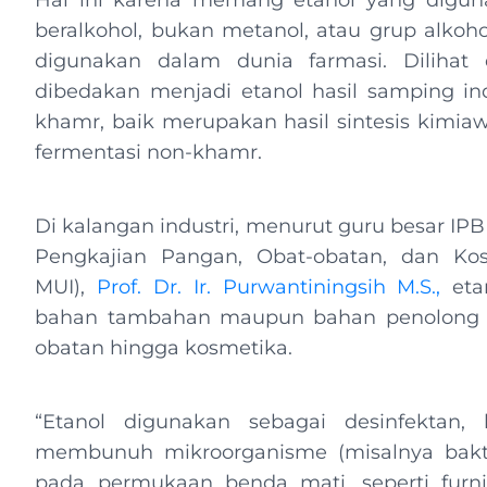
Hal ini karena memang etanol yang digu
beralkohol, bukan metanol, atau grup alkoho
digunakan dalam dunia farmasi. Dilihat 
dibedakan menjadi etanol hasil samping ind
khamr, baik merupakan hasil sintesis kimiawi
fermentasi non-khamr.
Di kalangan industri, menurut guru besar IPB
Pengkajian Pangan, Obat-obatan, dan Ko
MUI),
Prof. Dr. Ir. Purwantiningsih M.S.,
etan
bahan tambahan maupun bahan penolong d
obatan hingga kosmetika.
“Etanol digunakan sebagai desinfektan
membunuh mikroorganisme (misalnya bakteri
pada permukaan benda mati, seperti furnitu