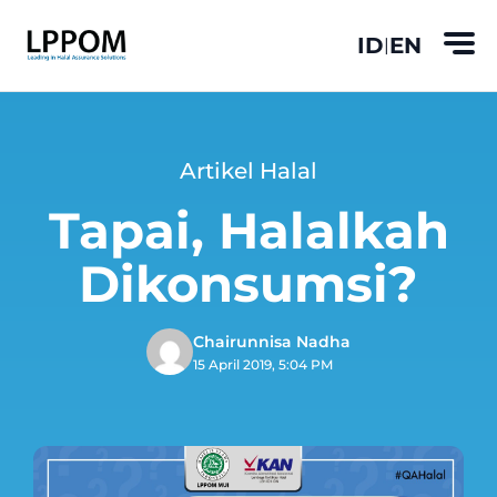
ID
EN
|
Artikel Halal
Tapai, Halalkah
Dikonsumsi?
Chairunnisa Nadha
15 April 2019, 5:04 PM