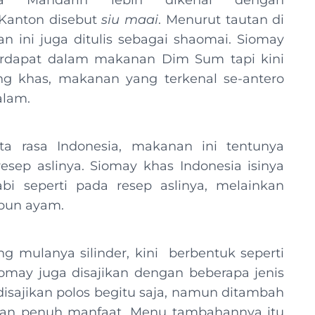
a Mandarin lebih dikenal dengan
Kanton disebut
siu maai
. Menurut tautan di
n ini juga ditulis sebagai shaomai. Siomay
erdapat dalam makanan Dim Sum tapi kini
ang khas, makanan yang terkenal se-antero
alam.
a rasa Indonesia, makanan ini tentunya
sep aslinya. Siomay khas Indonesia isinya
i seperti pada resep aslinya, melainkan
upun ayam.
g mulanya silinder, kini berbentuk seperti
iomay juga disajikan dengan beberapa jenis
disajikan polos begitu saja, namun ditambah
dan penuh manfaat. Menu tambahannya itu