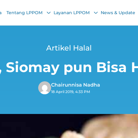
a
Tentang LPPOM
Layanan LPPOM
News & Update
Artikel Halal
 Siomay pun Bisa
Chairunnisa Nadha
18 April 2019, 4:33 PM