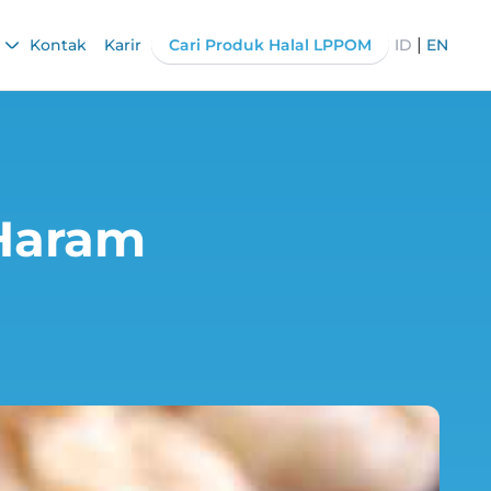
|
Kontak
Karir
Cari Produk Halal LPPOM
ID
EN
 Haram