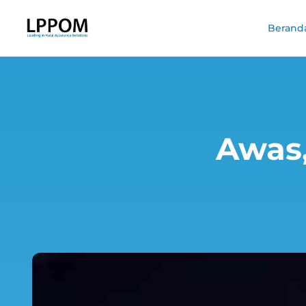
Berand
Awas,