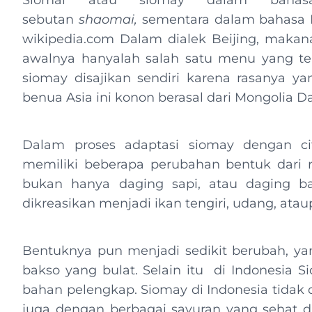
Siomai atau siomay dalam bahas
sebutan
shaomai,
sementara dalam bahasa 
wikipedia.com Dalam dialek Beijing, makana
awalnya hanyalah salah satu menu yang t
siomay disajikan sendiri karena rasanya y
benua Asia ini konon berasal dari Mongolia D
Dalam proses adaptasi siomay dengan cit
memiliki beberapa perubahan bentuk dari re
bukan hanya daging sapi, atau daging bab
dikreasikan menjadi ikan tengiri, udang, ata
Bentuknya pun menjadi sedikit berubah, yan
bakso yang bulat. Selain itu di Indonesia S
bahan pelengkap. Siomay di Indonesia tidak 
juga dengan berbagai sayuran yang sehat 