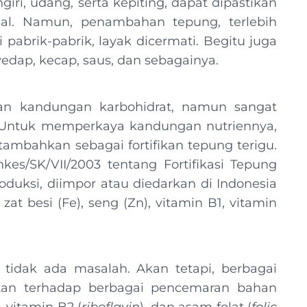
giri, udang, serta kepiting, dapat dipastikan
alal. Namun, penambahan tepung, terlebih
 pabrik-pabrik, layak dicermati. Begitu juga
edap, kecap, saus, dan sebagainya.
kan kandungan karbohidrat, namun sangat
. Untuk memperkaya kandungan nutriennya,
mbahkan sebagai fortifikan tepung terigu.
s/SK/VII/2003 tentang Fortifikasi Tepung
duksi, diimpor atau diedarkan di Indonesia
at besi (Fe), seng (Zn), vitamin B1, vitamin
if tidak ada masalah. Akan tetapi, berbagai
ntan terhadap berbagai pencemaran bahan