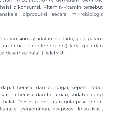
), vitamin B2 (
riboflavin
), dan asam folat (
folic
alal dikonsumsi. Vitamin-vitamin tersebut
akala diproduksi secara mikrobiologis
puran siomay adalah ebi, lada, gula, garam
terutama udang kering (ebi), lada, gula dan
 dasarnya halal. (HalalMUI)
dapat berasal dari berbagai, seperti: tebu,
eh karena berasal dari tanaman, sudah barang
halal. Proses pembuatan gula pasir terdiri
raksi, penjernihan, evaporasi, kristalisasi,