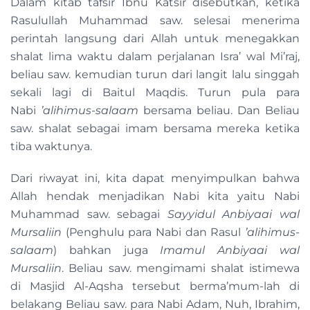
Dalam kitab tafsir Ibnu Katsir disebutkan, ketika
Rasulullah Muhammad saw. selesai menerima
perintah langsung dari Allah untuk menegakkan
shalat lima waktu dalam perjalanan Isra’ wal Mi’raj,
beliau saw. kemudian turun dari langit lalu singgah
sekali lagi di Baitul Maqdis. Turun pula para
Nabi
’alihimus-salaam
bersama beliau. Dan Beliau
saw. shalat sebagai imam bersama mereka ketika
tiba waktunya.
Dari riwayat ini, kita dapat menyimpulkan bahwa
Allah hendak menjadikan Nabi kita yaitu Nabi
Muhammad saw. sebagai
Sayyidul Anbiyaai wal
Mursaliin
(Penghulu para Nabi dan Rasul
’alihimus-
salaam
) bahkan juga
Imamul Anbiyaai wal
Mursaliin
. Beliau saw. mengimami shalat istimewa
di Masjid Al-Aqsha tersebut berma’mum-lah di
belakang Beliau saw. para Nabi Adam, Nuh, Ibrahim,