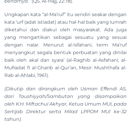
benarnya.”
(QS. Al-Hajj, 22:78).
Ungkapan kata “al-Ma’ruf” itu sendiri seakar dengan
kata ‘urf (adat istiadat) atau hal-hal baik yang lumrah
diketahui dan diakui oleh masyarakat. Ada juga
yang mengartikan sebagai sesuatu yang sesuai
dengan nalar. Menurut al-Isfahani, term Ma’ruf
menyangkut segala bentuk perbuatan yang dinilai
baik oleh akal dan syara’ (al-Raghib al-Asfahani, al-
Mufradat fi al-Gharib al-Qur’an, Mesir: Mushthafa al-
Rab al-Ahlabi, 1961).
(Dikutip dan dirangkum oleh Usman Effendi AS,
dari Taushiyyah/Sambutan yang disampaikan
oleh K.H. Miftachul Akhyar, Ketua Umum MUI, pada
Sertijab Direktur serta Milad LPPOM MUI ke-32
tahun).