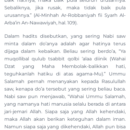
baik hatinya, maka baik pula seluruh urusannya.
Sebaliknya, jika rusak, maka tidak baik pula
urusannya.” (Al-Minhah Ar-Robbaniyah fii Syarh Al-
Arba’in An-Nawawiyah, hal. 109).
Dalam hadits disebutkan, yang sering Nabi saw
minta dalam do’anya adalah agar hatinya terus
dijaga dalam kebaikan. Beliau sering berdo’a, “Ya
muqollibal qulub tsabbit qolbi ‘alaa diinik (Wahai
Dzat yang Maha Membolak-balikkan hati,
teguhkanlah hatiku di atas agama-Mu).” Ummu
Salamah pernah menanyakan kepada Rasulullah
saw, kenapa do’a tersebut yang sering beliau baca.
Nabi saw pun menjawab, “Wahai Ummu Salamah,
yang namanya hati manusia selalu berada di antara
jari-jemari Allah. Siapa saja yang Allah kehendaki,
maka Allah akan berikan keteguhan dalam iman.
Namun siapa saja yang dikehendaki, Allah pun bisa