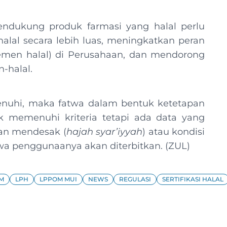
ndukung produk farmasi yang halal perlu
lal secara lebih luas, meningkatkan peran
jemen halal) di Perusahaan, dan mendorong
-halal.
dipenuhi, maka fatwa dalam bentuk ketetapan
ak memenuhi kriteria tetapi ada data yang
an mendesak (
hajah syar’iyyah
) atau kondisi
twa penggunaanya akan diterbitkan. (ZUL)
M
LPH
LPPOM MUI
NEWS
REGULASI
SERTIFIKASI HALAL