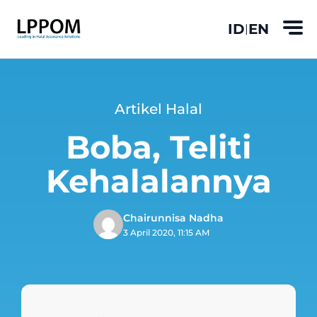
ID
EN
|
Artikel Halal
Boba, Teliti
Kehalalannya
Chairunnisa Nadha
3 April 2020, 11:15 AM