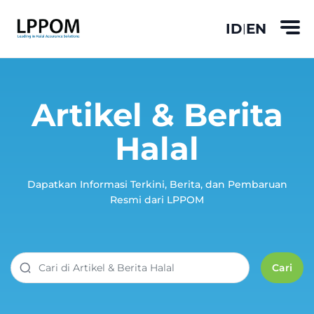
ID
EN
|
Artikel & Berita
Halal
Dapatkan Informasi Terkini, Berita, dan Pembaruan
Resmi dari LPPOM
Cari