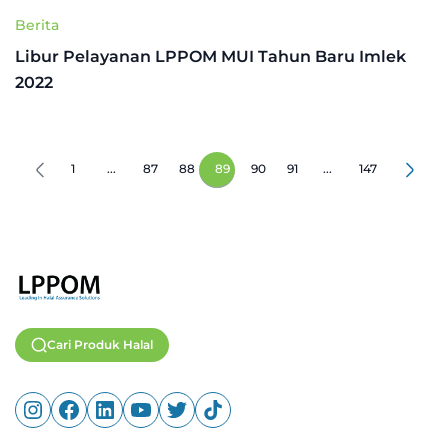
Berita
Libur Pelayanan LPPOM MUI Tahun Baru Imlek
2022
1
...
87
88
89
90
91
...
147
Cari Produk Halal