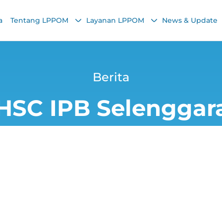
a
Tentang LPPOM
Layanan LPPOM
News & Update
Berita
HSC IPB Selenggara
n Halal Hewan Kur
Wabah PMK
Chairunnisa Nadha
28 June 2022, 2:04 PM