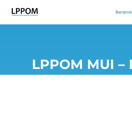
Berand
LPPOM MUI – 
Penyembeliha