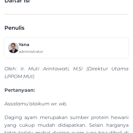
Daftar Isi
Penulis
Yana
administrator
Oleh: Ir. Muti Arintawati, M.Si (Direktur Utama
LPPOM MUI)
Pertanyaan:
Assalamu’alaikum wr. wb.
Daging ayam merupakan sumber protein hewani
yang cukup mudah didapatkan. Selain harganya
tidak terlalu mahal, daging ayam juga bisa dibeli di