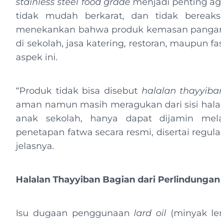
stainless steel
food grade
menjadi penting aga
tidak mudah berkarat, dan tidak bereak
menekankan bahwa produk kemasan pangan
di sekolah, jasa katering, restoran, maupun f
aspek ini.
“Produk tidak bisa disebut
halalan thayyiba
aman namun masih meragukan dari sisi hala
anak sekolah, hanya dapat dijamin mela
penetapan fatwa secara resmi, disertai regu
jelasnya.
Halalan Thayyiban Bagian dari Perlindung
Isu dugaan penggunaan
lard oil
(minyak le