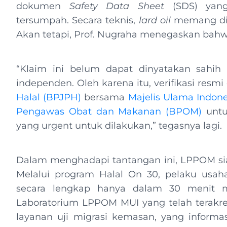
dokumen
Safety Data Sheet
(SDS) yang
tersumpah. Secara teknis,
lard oil
memang dik
Akan tetapi, Prof. Nugraha menegaskan bahw
“Klaim ini belum dapat dinyatakan sahih 
independen. Oleh karena itu, verifikasi resmi
Halal (BPJPH)
bersama
Majelis Ulama Indone
Pengawas Obat dan Makanan (BPOM)
untu
yang urgent untuk dilakukan,” tegasnya lagi.
Dalam menghadapi tantangan ini, LPPOM siap
Melalui program Halal On 30, pelaku usaha
secara lengkap hanya dalam 30 menit m
Laboratorium LPPOM MUI yang telah terakred
layanan uji migrasi kemasan, yang informa