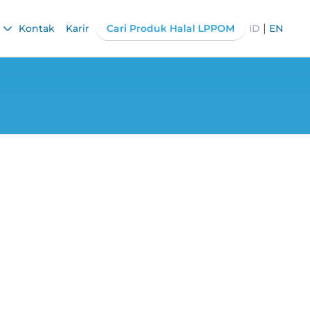
|
Kontak
Karir
Cari Produk Halal LPPOM
ID
EN
Lemak Babi hingga