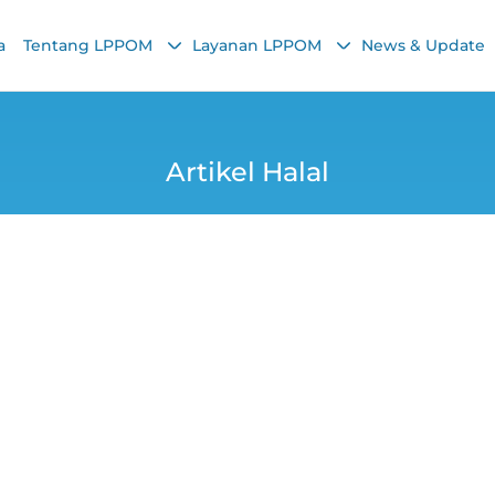
a
Tentang LPPOM
Layanan LPPOM
News & Update
Artikel Halal
tis Tray MBG, dari 
Logam Berat
Yana
1 September 2025, 1:30 PM