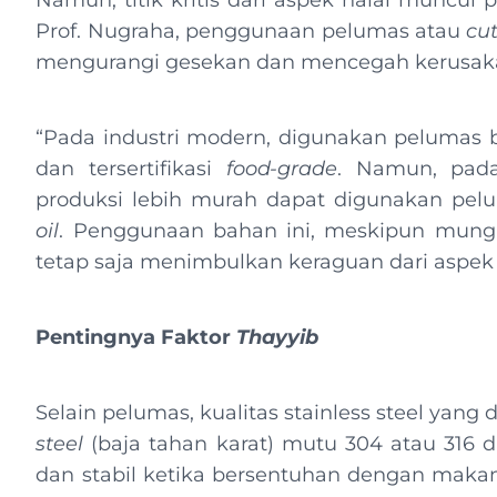
Namun, titik kritis dari aspek halal muncul
Prof. Nugraha, penggunaan pelumas atau
cut
mengurangi gesekan dan mencegah kerusa
“Pada industri modern, digunakan pelumas 
dan tersertifikasi
food-grade
. Namun, pada
produksi lebih murah dapat digunakan pel
oil
. Penggunaan bahan ini, meskipun mungk
tetap saja menimbulkan keraguan dari aspek 
Pentingnya Faktor
Thayyib
Selain pelumas, kualitas stainless steel yang
steel
(baja tahan karat) mutu 304 atau 316 
dan stabil ketika bersentuhan dengan maka