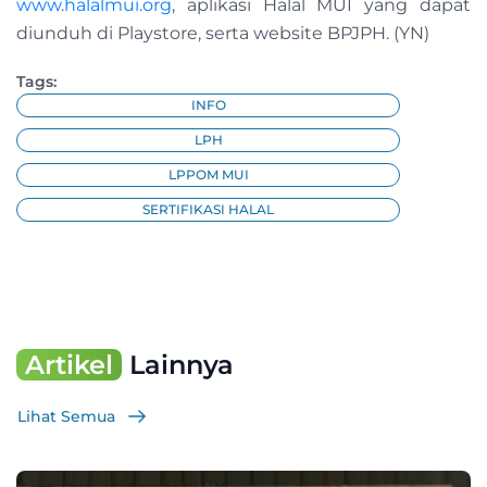
www.halalmui.org
, aplikasi Halal MUI yang dapat
diunduh di Playstore, serta website BPJPH. (YN)
Tags:
INFO
LPH
LPPOM MUI
SERTIFIKASI HALAL
Artikel
Lainnya
Lihat Semua