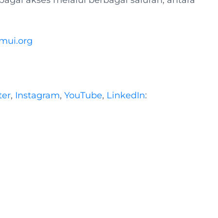
agai akses melalui berbagai saluran, antara
mui.org
ter
,
Instagram
,
YouTube
,
LinkedIn
: