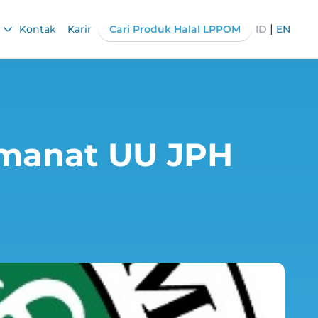
|
Kontak
Karir
Cari Produk Halal LPPOM
ID
EN
manat UU JPH