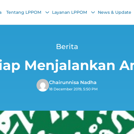
a
Tentang LPPOM
Layanan LPPOM
News & Update
Berita
iap Menjalankan A
Chairunnisa Nadha
18 December 2019, 5:50 PM