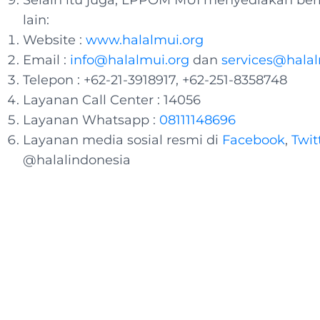
Selain itu juga, LPPOM MUI menyediakan berb
lain:
Website :
www.halalmui.org
Email :
info@halalmui.org
dan
services@halal
Telepon : +62-21-3918917, +62-251-8358748
Layanan Call Center : 14056
Layanan Whatsapp :
08111148696
Layanan media sosial resmi di
Facebook
,
Twit
@halalindonesia