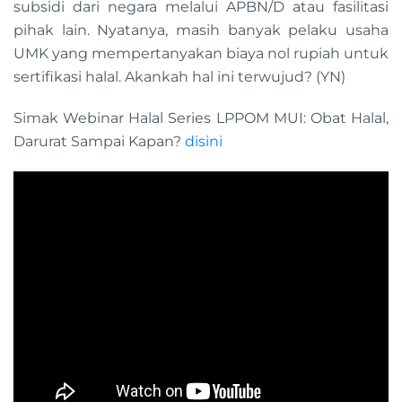
subsidi dari negara melalui APBN/D atau fasilitasi
pihak lain. Nyatanya, masih banyak pelaku usaha
UMK yang mempertanyakan biaya nol rupiah untuk
sertifikasi halal. Akankah hal ini terwujud? (YN)
Simak Webinar Halal Series LPPOM MUI: Obat Halal,
Darurat Sampai Kapan?
disini