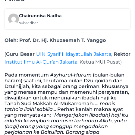
Chairunnisa Nadha
subscriber
Oleh:
Prof. Dr. Hj. Khuzaemah T. Yanggo
(
Guru Besar
UIN Syarif Hidayatullah Jakarta
,
Rektor
Institut Ilmu Al-Qur’an Jakarta
, Ketua MUI Pusat)
Pada momentum
Asyhurul-Hurum
(bulan-bulan
haram) saat ini, terutama bulan Dzulqoidah dan
Dzulhijjah, kita sebagai orang beriman, khususnya
yang merasa mampu dan memenuhi persyaratan,
diwajibkan untuk menunaikan ibadah haji ke
Tanah Suci Makkah Al-Mukarromah:
… manis
tatho’a ilaihi sabiila…
Perhatikanlah makna ayat
yang menyatakan:
“Mengerjakan (ibadah) haji itu
adalah kewajiban manusia terhadap Allah, yaitu
(bagi) orang yang sanggup mengadakan
perjalanan ke Baitullah. Barang siapa