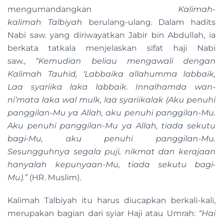
mengumandangkan
Kalimah
-
kalimah
Talbiyah
berulang-ulang. Dalam hadits
Nabi saw. yang diriwayatkan Jabir bin Abdullah, ia
berkata tatkala menjelaskan sifat haji Nabi
saw.,
“Kemudian beliau mengawali dengan
Kalimah Tauhid, ‘Labbaika allahumma labbaik,
Laa syariika laka labbaik. Innalhamda wan-
ni’mata laka wal mulk, laa syariikalak (Aku penuhi
panggilan-Mu ya Allah, aku penuhi panggilan-Mu.
Aku penuhi panggilan-Mu ya Allah, tiada sekutu
bagi-Mu, aku penuhi panggilan-Mu.
Sesungguhnya segala puji, nikmat dan kerajaan
hanyalah kepunyaan-Mu, tiada sekutu bagi-
Mu).”
(HR. Muslim).
Kalimah Talbiyah itu harus diucapkan berkali-kali,
merupakan bagian dari syiar Haji atau Umrah:
“Hai