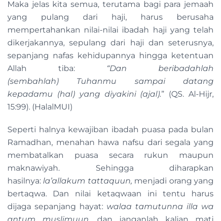
Maka jelas kita semua, terutama bagi para jemaah
yang pulang dari haji, harus berusaha
mempertahankan nilai-nilai ibadah haji yang telah
dikerjakannya, sepulang dari haji dan seterusnya,
sepanjang nafas kehidupannya hingga ketentuan
Allah tiba:
“D
an
beribadahlah
(
sembahlah
)
Tuhanmu sampai datang
kepadamu
(hal)
yang diyakini (ajal).
” (QS. Al-Hijr,
15:99). (HalalMUI)
Seperti halnya kewajiban ibadah puasa pada bulan
Ramadhan, menahan hawa nafsu dari segala yang
membatalkan puasa secara rukun maupun
maknawiyah. Sehingga diharapkan
hasilnya:
la’allakum tattaquun,
menjadi orang yang
bertaqwa. Dan nilai ketaqwaan ini tentu harus
dijaga sepanjang hayat:
walaa tamutunna illa wa
antum muslimuun,
dan janganlah kalian mati