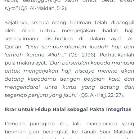
Allah, sesungguhnya Allah amat berat siksa-
Nya.”
(QS. Al-Maidah, 5: 2).
Sejatinya, semua orang beriman telah dipanggil
oleh Allah untuk mengerjakan ibadah haji,
sebagaimana disebutkan di dalam ayat Al-
Qur’an:
“Dan sempurnakanlah
ibadah haji dan
‘umrah karena Allah…”
(QS. 2:196). Perhatikanlah
pula makna ayat:
“
Dan berserulah kepada manusia
untuk mengerjakan haji, niscaya mereka akan
datang kepadamu dengan berjalan kaki, dan
mengendarai unta kurus yang datang dari
segenap penjuru yang jauh.”
(QS. Al-Hajj, 22: 27).
Ikrar untuk Hidup Halal sebagai Pakta Integritas
Dengan panggilan itu, lalu orang-orang yang
beriman pun berangkat ke Tanah Suci Makkah,