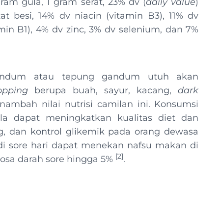
gram gula, 1 gram serat, 23% dv (
daily value
)
at besi, 14% dv niacin (vitamin B3), 11% dv
amin B1), 4% dv zinc, 3% dv selenium, dan 7%
gandum atau tepung gandum utuh akan
opping
berupa buah, sayur, kacang,
dark
ambah nilai nutrisi camilan ini. Konsumsi
a dapat meningkatkan kualitas diet dan
g, dan kontrol glikemik pada orang dewasa
i sore hari dapat menekan nafsu makan di
[
2
]
osa darah sore hingga 5%
.