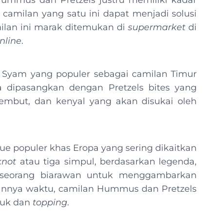
ummus dan Pretzels justru memiliki kadar
 camilan yang satu ini dapat menjadi solusi
milan ini marak ditemukan di
supermarket
di
nline
.
yam yang populer sebagai camilan Timur
 dipasangkan dengan Pretzels bites yang
lembut, dan kenyal yang akan disukai oleh
kue populer khas Eropa yang sering dikaitkan
knot
atau tiga simpul, berdasarkan legenda,
eh seorang biarawan untuk menggambarkan
lannya waktu, camilan Hummus dan Pretzels
tuk dan
topping
.