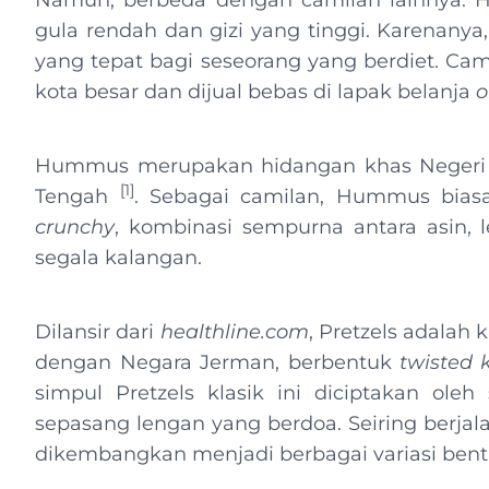
Namun, berbeda dengan camilan lainnya. H
gula rendah dan gizi yang tinggi. Karenanya,
yang tepat bagi seseorang yang berdiet. Ca
kota besar dan dijual bebas di lapak belanja
o
Hummus merupakan hidangan khas Negeri S
[1]
Tengah
. Sebagai camilan, Hummus biasa
crunchy
, kombinasi sempurna antara asin, 
segala kalangan.
Dilansir dari
healthline.com
, Pretzels adalah 
dengan Negara Jerman, berbentuk
twisted 
simpul Pretzels klasik ini diciptakan ol
sepasang lengan yang berdoa. Seiring berja
dikembangkan menjadi berbagai variasi ben