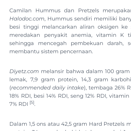
Camilan Hummus dan Pretzels merupakan 
Halodoc.com
, Hummus sendiri memiliki bany
besi tinggi melancarkan aliran oksigen k
meredakan penyakit anemia, vitamin K 
sehingga mencegah pembekuan darah, se
membantu sistem pencernaan.
Diyetz.com
melansir bahwa dalam 100 gram
lemak, 7,9 gram protein, 14,3 gram karboh
(
recommended daily intake
), tembaga 26% RD
18% RDI, besi 14% RDI, seng 12% RDI, vitamin
[5]
7% RDI
.
Dalam 1,5 ons atau 42,5 gram Hard Pretzels 