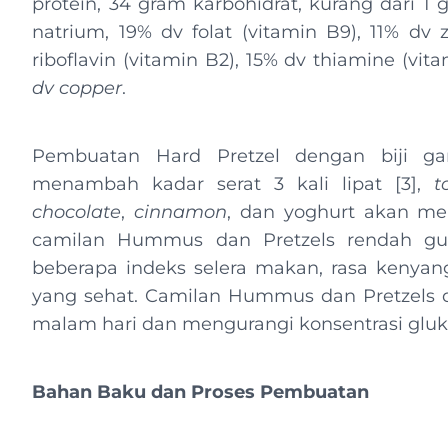
protein, 34 gram karbohidrat, kurang dari 1 
natrium, 19% dv folat (vitamin B9), 11% dv z
riboflavin (vitamin B2), 15% dv thiamine (vit
dv copper
.
Pembuatan Hard Pretzel dengan biji 
menambah kadar serat 3 kali lipat [3],
t
chocolate
,
cinnamon
, dan yoghurt akan men
camilan Hummus dan Pretzels rendah gul
beberapa indeks selera makan, rasa kenyan
yang sehat. Camilan Hummus dan Pretzels d
malam hari dan mengurangi konsentrasi gluk
Bahan Baku dan Proses Pembuatan