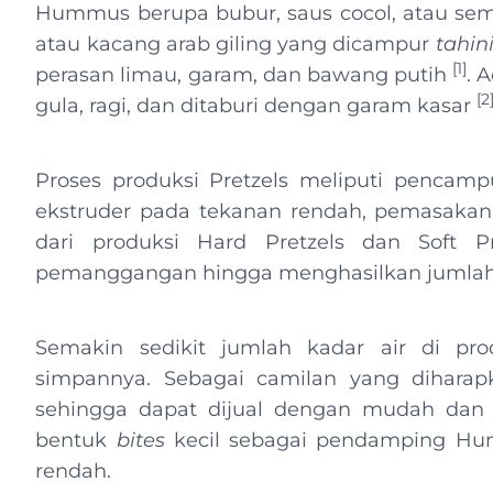
Hummus berupa bubur, saus cocol, atau sem
atau kacang arab giling yang dicampur
tahin
[1]
perasan limau, garam, dan bawang putih
. 
[2
gula, ragi, dan ditaburi dengan garam kasar
Proses produksi Pretzels meliputi penca
ekstruder pada tekanan rendah, pemasak
dari produksi Hard Pretzels dan Soft 
pemanggangan hingga menghasilkan jumlah ka
Semakin sedikit jumlah kadar air di p
simpannya. Sebagai camilan yang dihara
sehingga dapat dijual dengan mudah dan 
bentuk
bites
kecil sebagai pendamping Hum
rendah.