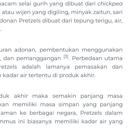
acam selai gurih yang dibuat dari
chickpea
i
atau wijen yang digiling, minyak zaitun, sari
Adonan Pretzels dibuat dari tepung terigu, air,
]
.
mpuran adonan, pembentukan menggunakan
[
3
]
an, dan pemanggangan
. Perbedaan utama
Pretzels adalah lamanya pemasakan dan
dar air tertentu di produk akhir.
roduk akhir maka semakin panjang masa
pkan memiliki masa simpan yang panjang
aman ke berbagai negara, Pretzels dalam
mus ini biasanya memiliki kadar air yang