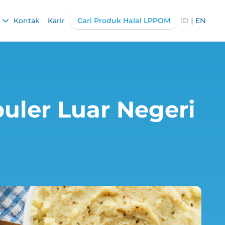
|
Kontak
Karir
Cari Produk Halal LPPOM
ID
EN
uler Luar Negeri