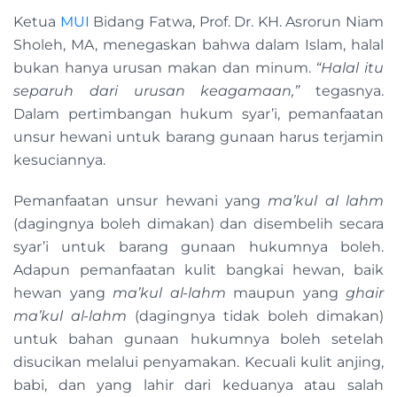
Ketua
MUI
Bidang Fatwa, Prof. Dr. KH. Asrorun Niam
Sholeh, MA, menegaskan bahwa dalam Islam, halal
bukan hanya urusan makan dan minum.
“Halal itu
separuh dari urusan keagamaan,”
tegasnya.
Dalam pertimbangan hukum syar’i, pemanfaatan
unsur hewani untuk barang gunaan harus terjamin
kesuciannya.
Pemanfaatan unsur hewani yang
ma’kul al lahm
(dagingnya boleh dimakan) dan disembelih secara
syar’i untuk barang gunaan hukumnya boleh.
Adapun pemanfaatan kulit bangkai hewan, baik
hewan yang
ma’kul al-lahm
maupun yang
ghair
ma’kul al-lahm
(dagingnya tidak boleh dimakan)
untuk bahan gunaan hukumnya boleh setelah
disucikan melalui penyamakan. Kecuali kulit anjing,
babi, dan yang lahir dari keduanya atau salah