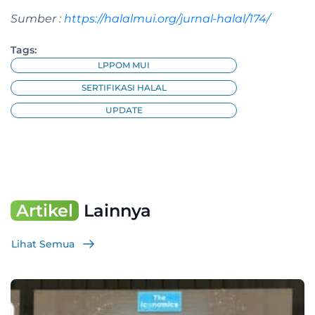
Sumber :
https://halalmui.org/jurnal-halal/174/
Tags:
LPPOM MUI
SERTIFIKASI HALAL
UPDATE
Artikel
Lainnya
Lihat Semua