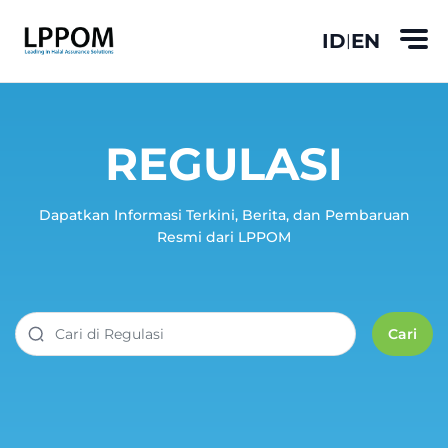
ID
EN
|
REGULASI
Dapatkan Informasi Terkini, Berita, dan Pembaruan
Resmi dari LPPOM
Cari