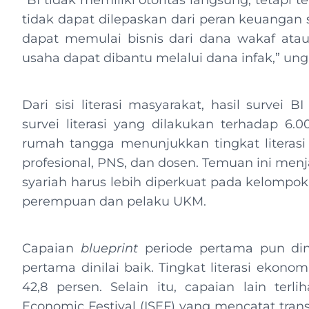
“BI tidak memiliki otoritas langsung, tetapi 
tidak dapat dilepaskan dari peran keuangan s
dapat memulai bisnis dari dana wakaf atau
usaha dapat dibantu melalui dana infak,” ungk
Dari sisi literasi masyarakat, hasil survei
survei literasi yang dilakukan terhadap 6.
rumah tangga menunjukkan tingkat literasi 
profesional, PNS, dan dosen. Temuan ini men
syariah harus lebih diperkuat pada kelompok
perempuan dan pelaku UKM.
Capaian
blueprint
periode pertama pun dini
pertama dinilai baik. Tingkat literasi ekono
42,8 persen. Selain itu, capaian lain terl
Economic Festival (ISEF) yang mencatat transak