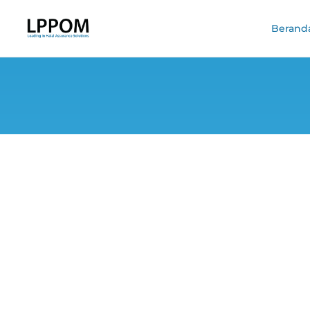
Berand
Cetak Biru B
Ek