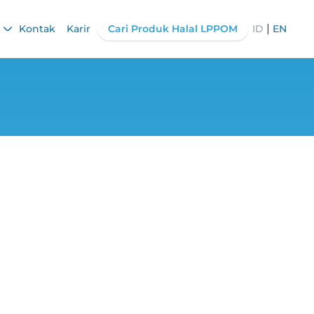
|
Kontak
Karir
Cari Produk Halal LPPOM
ID
EN
ong Penguatan
nal