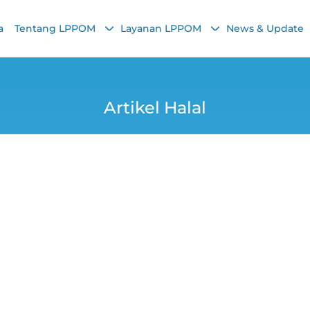
a
Tentang LPPOM
Layanan LPPOM
News & Update
Artikel Halal
ank Indonesia Dor
osistem Halal Nasio
Yana
18 February 2026, 8:59 AM