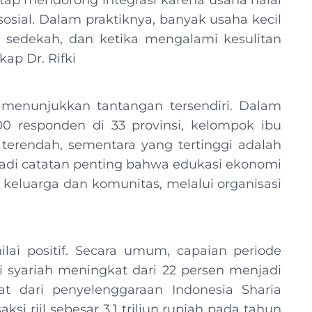
tetap mendorong integrasi karena usaha halal
osial. Dalam praktiknya, banyak usaha kecil
 sedekah, dan ketika mengalami kesulitan
ap Dr. Rifki
 BI menunjukkan tantangan tersendiri. Dalam
000 responden di 33 provinsi, kelompok ibu
terendah, sementara yang tertinggi adalah
jadi catatan penting bahwa edukasi ekonomi
 keluarga dan komunitas, melalui organisasi
lai positif. Secara umum, capaian periode
mi syariah meningkat dari 22 persen menjadi
ihat dari penyelenggaraan Indonesia Sharia
si riil sebesar 3,1 triliun rupiah pada tahun