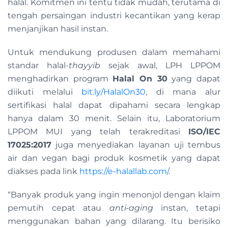
halal. Komitmen ini tentu tidak mudah, terutama di
tengah persaingan industri kecantikan yang kerap
menjanjikan hasil instan.
Untuk mendukung produsen dalam memahami
standar halal-
thayyib
sejak awal, LPH LPPOM
menghadirkan program
Halal On 30
yang dapat
diikuti melalui
bit.ly/HalalOn30
, di mana alur
sertifikasi halal dapat dipahami secara lengkap
hanya dalam 30 menit. Selain itu, Laboratorium
LPPOM MUI yang telah terakreditasi
ISO/IEC
17025:2017
juga menyediakan layanan uji tembus
air dan vegan bagi produk kosmetik yang dapat
diakses pada link
https://e-halallab.com/
.
“Banyak produk yang ingin menonjol dengan klaim
pemutih cepat atau
anti-aging
instan, tetapi
menggunakan bahan yang dilarang. Itu berisiko