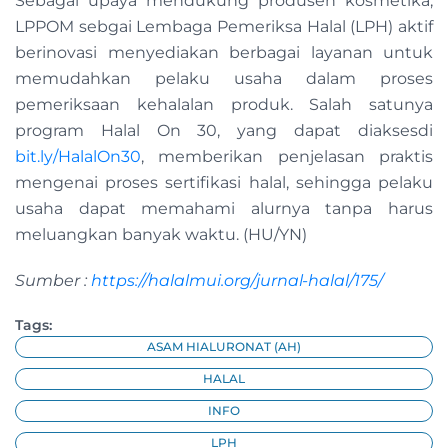
Sebagai upaya mendukung produsen kosmetika,
LPPOM sebgai Lembaga Pemeriksa Halal (LPH) aktif
berinovasi menyediakan berbagai layanan untuk
memudahkan pelaku usaha dalam proses
pemeriksaan kehalalan produk. Salah satunya
program Halal On 30, yang dapat diaksesdi
bit.ly/HalalOn30
, memberikan penjelasan praktis
mengenai proses sertifikasi halal, sehingga pelaku
usaha dapat memahami alurnya tanpa harus
meluangkan banyak waktu. (HU/YN)
Sumber :
https://halalmui.org/jurnal-halal/175/
Tags:
ASAM HIALURONAT (AH)
HALAL
INFO
LPH