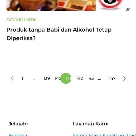
Artikel Halal
Produk tanpa Babi dan Alkohol Tetap
Diperiksa?
1
...
139
140
141
142
143
...
147
Jelajahi
Layanan Kami
Beranda
Pemeriksaan Kehalalan Pro