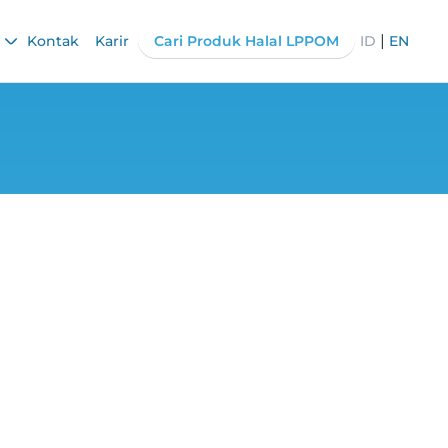
|
Kontak
Karir
Cari Produk Halal LPPOM
ID
EN
uan Lengkap untuk