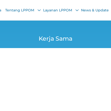
a
Tentang LPPOM
Layanan LPPOM
News & Update
Kerja Sama
i Halal 2024: Pand
UMKM Naik Kelas
Panggilin Inc
3 September 2025, 9:00 AM