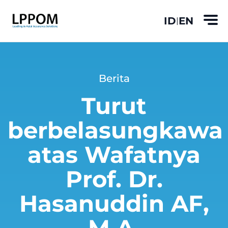
ID
EN
|
Berita
Turut
berbelasungkawa
atas Wafatnya
Prof. Dr.
Hasanuddin AF,
M.A.