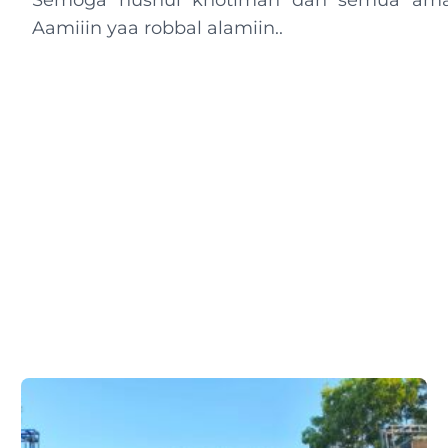
Semoga husnul khotimah dan semua amal 
Aamiiin yaa robbal alamiin..