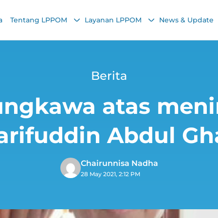
a
Tentang LPPOM
Layanan LPPOM
News & Update
Berita
ungkawa atas meni
arifuddin Abdul Gh
Chairunnisa Nadha
28 May 2021, 2:12 PM