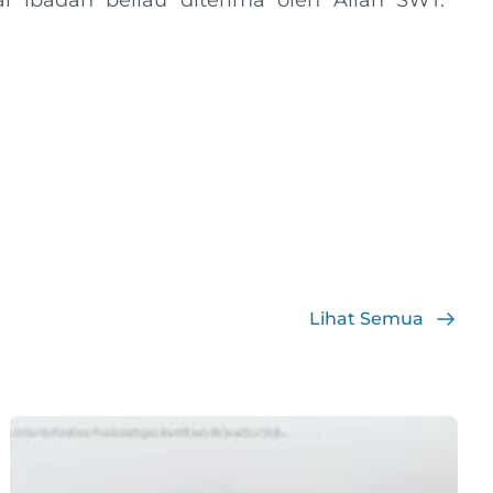
ibadah beliau diterima oleh Allah SWT.
Lihat Semua