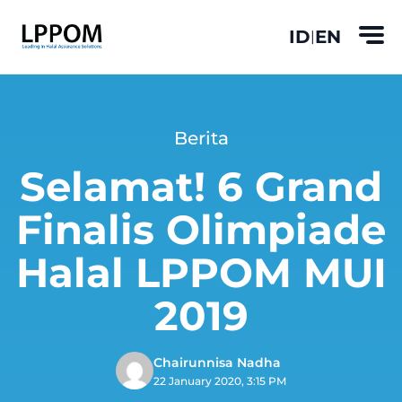
ID
EN
|
Berita
Selamat! 6 Grand
Finalis Olimpiade
Halal LPPOM MUI
2019
Chairunnisa Nadha
22 January 2020, 3:15 PM