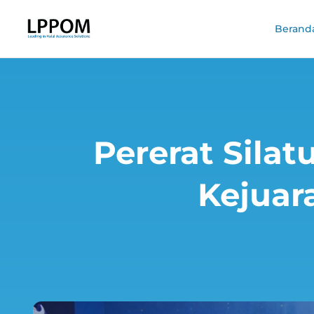
Berand
Pererat Silat
Kejuar