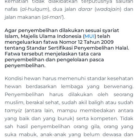
kematian tidak diakibatkan terputusnya saluran
nafas (
al-hulqum
), dua jalan
darar
(
wadajain
) dan
jalan makanan (
al-mari’
).
Agar penyembelihan dilakukan sesuai syariat
Islam, Majelis Ulama Indonesia (
MUI
) telah
mengeluarkan fatwa Nomor 12 Tahun 2009
tentang Standar Sertifikasi Penyembelihan Halal.
Fatwa tersebut menjelaskan tata cara
penyembelihan dan pengelolaan pasca
penyembelihan.
Kondisi hewan harus memenuhi standar kesehatan
hewan berdasarkan lembaga yang berwenang.
Penyembelihan harus dilakukan oleh seorang
muslim, berakal sehat, sudah akil baligh atau sudah
tamyiz
(antara lain, mampu membedakan antara
yang baik dan yang buruk) serta kompeten. Tidak
sah hasil penyembelihan orang gila, orang yang
suka mabuk, anak-anak yang belum dewasa dan