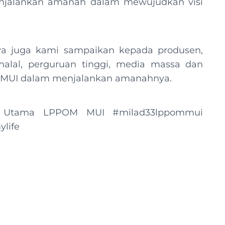
njalankan amanah dalam mewujudkan visi
inya juga kami sampaikan kepada produsen,
alal, perguruan tinggi, media massa dan
 MUI dalam menjalankan amanahnya.
tur Utama LPPOM MUI #milad33lppommui
life