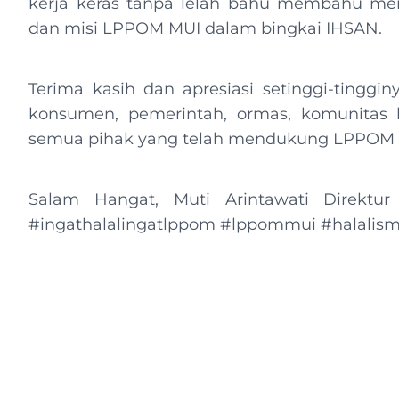
kerja keras tanpa lelah bahu membahu me
dan misi LPPOM MUI dalam bingkai IHSAN.
Terima kasih dan apresiasi setinggi-tingg
konsumen, pemerintah, ormas, komunitas h
semua pihak yang telah mendukung LPPOM
Salam Hangat, Muti Arintawati Direk
#ingathalalingatlppom #lppommui #halalismy