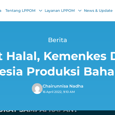
a
Tentang LPPOM
Layanan LPPOM
News & Update
Berita
 Halal, Kemenkes D
esia Produksi Baha
Chairunnisa Nadha
16 April 2022, 9:10 AM