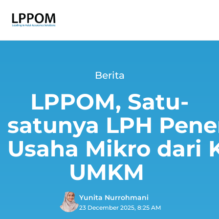
Berita
LPPOM, Satu-
satunya LPH Pener
Usaha Mikro dari
UMKM
Yunita Nurrohmani
23 December 2025, 8:25 AM