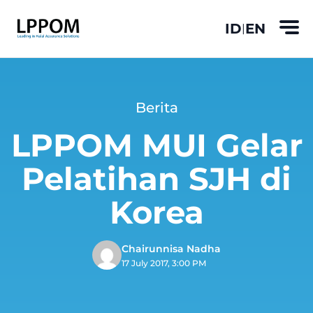
ID
EN
|
Berita
LPPOM MUI Gelar
Pelatihan SJH di
Korea
Chairunnisa Nadha
17 July 2017, 3:00 PM