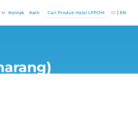
|
Kontak
Karir
Cari Produk Halal LPPOM
ID
EN
arang)