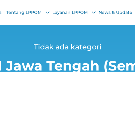
a
Tentang LPPOM
Layanan LPPOM
News & Update
Tidak ada kategori
 Jawa Tengah (Sem
enrico
3 July 2025, 8:59 PM