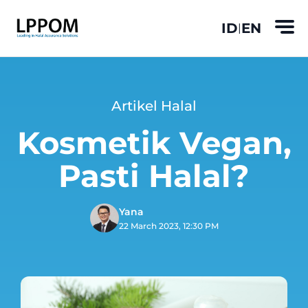
ID
EN
|
Artikel Halal
Kosmetik Vegan,
Pasti Halal?
Yana
22 March 2023, 12:30 PM